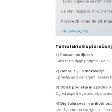
Izpolni prijavo in se nam pridr
Celoten razpis si lahko prene
Prijave zbiramo do 23. maj
PRIJAVA
RAZPIS
Tematski sklopi srečanj
1) Postani podjeten
Kako razmišljajo podjetni ljudje?
2) Denar, cilji in motivacija
Upravljanje z denarjem, osebni fin
3) Obisk podjetja in zgodba o
Ogled uspešnega podjetja, srečanj
4) Digitalni svet in prihodnost
Uvod v umetno inteligenco, onlin