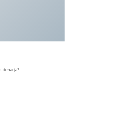
in denarja?
.
.