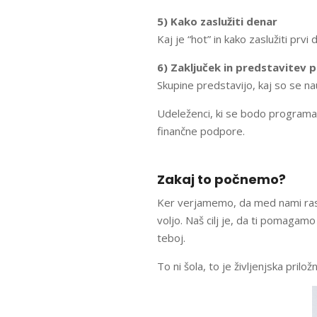
5) Kako zaslužiti denar
Kaj je “hot” in kako zaslužiti prvi 
6) Zaključek in predstavitev p
Skupine predstavijo, kaj so se na
Udeleženci, ki se bodo programa 
finančne podpore.
Zakaj to počnemo?
Ker verjamemo, da med nami raste
voljo. Naš cilj je, da ti pomagam
teboj.
To ni šola, to je življenjska prilož