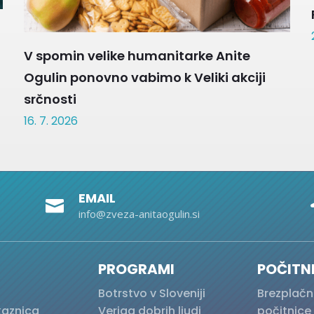
V spomin velike humanitarke Anite
Ogulin ponovno vabimo k Veliki akciji
srčnosti
16. 7. 2026
EMAIL

info@zveza-anitaogulin.si
PROGRAMI
POČITN
Botrstvo v Sloveniji
Brezplačn
kaznica
Veriga dobrih ljudi
počitnice