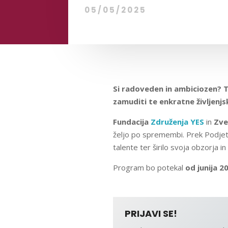
05/05/2025
Si radoveden in ambiciozen? Te
zamuditi te enkratne življenjs
Fundacija
Združenja YES
in
Zve
željo po spremembi. Prek Podjet
talente ter širilo svoja obzorja 
Program bo potekal
od junija 2
PRIJAVI SE!