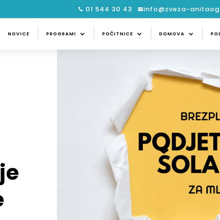
01 544 30 43
info@zveza-anitaogu


CE
PROGRAMI
POČITNICE
DOMOVA
NOVICE
PROGRAMI
POČITNICE
DOMOVA
PO
je
e