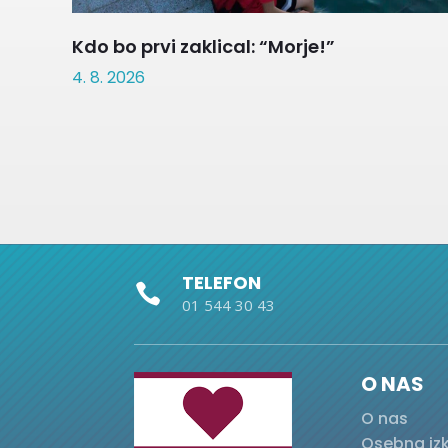
Kdo bo prvi zaklical: “Morje!”
4. 8. 2026
TELEFON

01 544 30 43
O NAS
O nas
Osebna iz