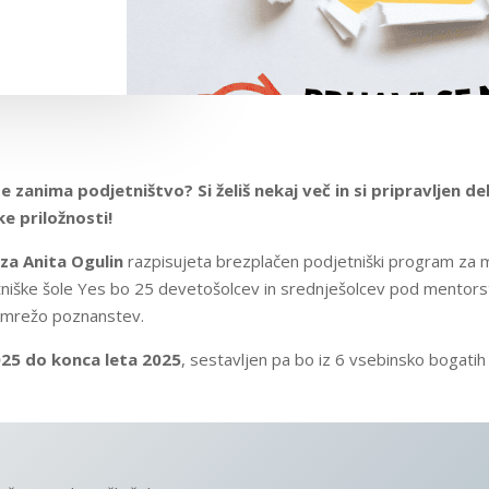
 zanima podjetništvo? Si želiš nekaj več in si pripravljen d
ke priložnosti!
za Anita Ogulin
razpisujeta brezplačen podjetniški program za m
niške šole Yes bo 25 devetošolcev in srednješolcev pod mentorst
in mrežo poznanstev.
025 do konca leta 2025
, sestavljen pa bo iz 6 vsebinsko bogatih 