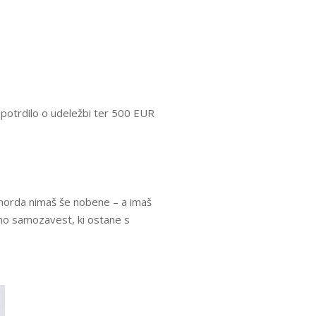
 potrdilo o udeležbi ter 500 EUR
 morda nimaš še nobene – a imaš
damo samozavest, ki ostane s