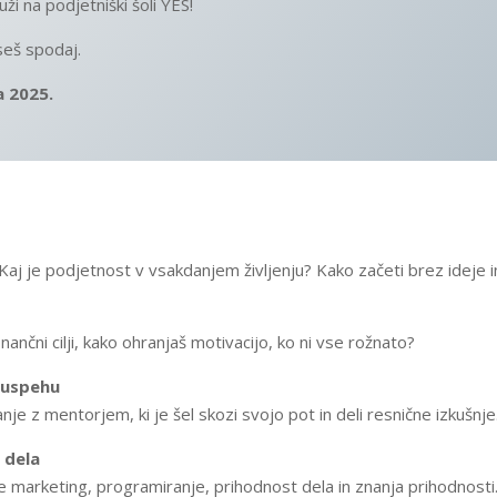
uži na podjetniški šoli YES!
seš spodaj.
a 2025.
 Kaj je podjetnost v vsakdanjem življenju? Kako začeti brez ideje 
ančni cilji, kako ohranjaš motivacijo, ko ni vse rožnato?
 uspehu
e z mentorjem, ki je šel skozi svojo pot in deli resnične izkušnje
 dela
e marketing, programiranje, prihodnost dela in znanja prihodnosti