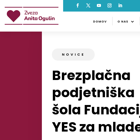
DOMOV
O NAS
NOVI
DOMOV
O NAS
NOVICE
Brezplačna
podjetniška
šola Fundaci
YES za mlad