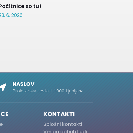
Počitnice so tu!
23. 6. 2026
NASLOV

Proletarska cesta 1,1000 Ljubljana
ICE
KONTAKTI
e
Splošni kontakti
Veriga dobrih ljudi