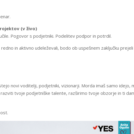
denar.
rojektov (v živo)
učile. Pogovor s podjetniki. Podelitev podpor in potrdil.
redno in aktivno udeleževali, bodo ob uspešnem zaključku prejeli
jo novi voditelji, podjetniki, vizionarji. Morda imaš samo idejo,
o razviti tvoje podjetniške talente, razširimo tvoje obzorje in ti 
nost.