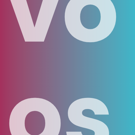
vo
os