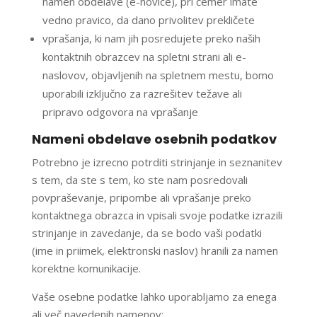
namen obdelave (e-novice), pri čemer imate
vedno pravico, da dano privolitev prekličete
vprašanja, ki nam jih posredujete preko naših
kontaktnih obrazcev na spletni strani ali e-
naslovov, objavljenih na spletnem mestu, bomo
uporabili izključno za razrešitev težave ali
pripravo odgovora na vprašanje
Nameni obdelave osebnih podatkov
Potrebno je izrecno potrditi strinjanje in seznanitev
s tem, da ste s tem, ko ste nam posredovali
povpraševanje, pripombe ali vprašanje preko
kontaktnega obrazca in vpisali svoje podatke izrazili
strinjanje in zavedanje, da se bodo vaši podatki
(ime in priimek, elektronski naslov) hranili za namen
korektne komunikacije.
Vaše osebne podatke lahko uporabljamo za enega
ali več navedenih namenov: