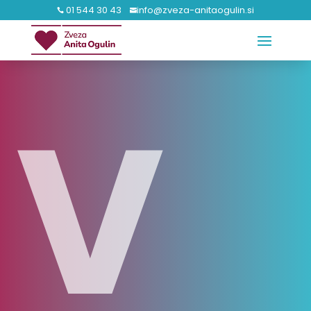
01 544 30 43
info@zveza-anitaogulin.si


V