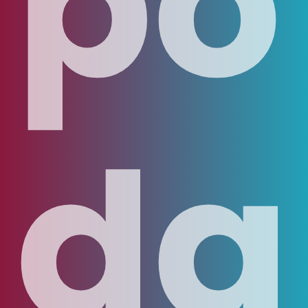
po
da