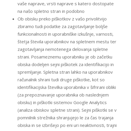
vaše naprave, vrsti naprave s katero dostopate
na našo spletno stran in podobno
Ob obisku preko piškotkov z vašo privolitvijo
zbiramo tudi podatke za zagotavljanje boljše
funkcionalnosti in uporabniške izkušnje, varnosti,
štetja števila uporabnikov na spletnem mestu ter
zagotavljanja nemotenega delovanja spletne
strani. Posameznemu uporabniku je ob začetku
obiska dodeljen sejni piškotek za identifikacijo in
spremljanje. Spletna stran lahko na uporabnikov
računalnik shrani tudi druge piškotke, kot so
identifikacijska številka uporabnika v šifrirani obliki
(za prepoznavanje uporabnika ob naslednjem
obisku) in piškotki sistemov Google Analytics
(analiza obiskov spletne strani). Sejni piškotki se v
pomnilnik strežnika shranjujejo le za čas trajanja
obiska in se izbrišejo po eni uri neaktivnosti, trajni