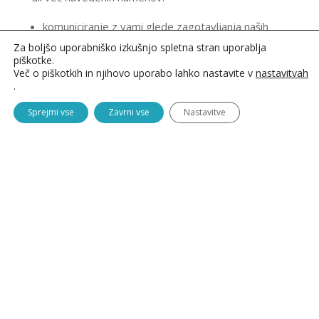
komuniciranje z vami glede zagotavljanja naših
storitev ter odgovarjanja na vaša povpraševanja
Za boljšo uporabniško izkušnjo spletna stran uporablja
piškotke.
in naročila
Več o piškotkih in njihovo uporabo lahko nastavite v
nastavitvah
za uveljavljanje kakršnihkoli pravnih zahtevkov in
.
reševanje sporov
Sprejmi vse
Zavrni vse
Nastavitve
za statistične analize o uporabi naše spletne
strani
Kako pridobivamo osebne podatke
Podatke o vas pridobivamo na več načinov, ko:
pošljete povpraševanje
se prijavite na e-novice
se prijavite na letovanje
se prijavite v program Boter
Tehnične podatke pridobivamo avtomatično.