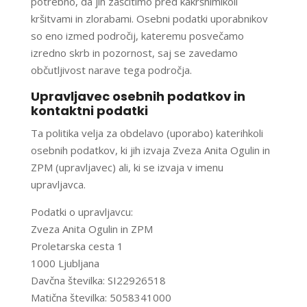
potrebno, da jih zaščitimo pred kakršnimikoli
kršitvami in zlorabami. Osebni podatki uporabnikov
so eno izmed področij, kateremu posvečamo
izredno skrb in pozornost, saj se zavedamo
občutljivost narave tega področja.
Upravljavec osebnih podatkov in
kontaktni podatki
Ta politika velja za obdelavo (uporabo) katerihkoli
osebnih podatkov, ki jih izvaja
Zveza Anita Ogulin in
ZPM
(upravljavec) ali, ki se izvaja v imenu
upravljavca.
Podatki o upravljavcu:
Zveza Anita Ogulin in ZPM
Proletarska cesta 1
1000 Ljubljana
Davčna številka: SI22926518
Matična številka: 5058341000