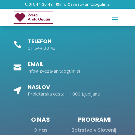
01 544 30 43
info@zveza-anitaogulin.si


TELEFON

01 544 30 43
EMAIL

info@zveza-anitaogulin.si
NASLOV

Proletarska cesta 1,1000 Ljubljana
O NAS
PROGRAMI
O nas
Botrstvo v Sloveniji