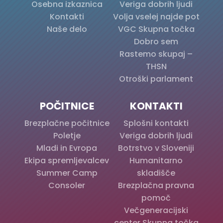
Osebna izkaznica
Veriga dobrih ljudi
Kontakti
Volja vselej najde pot
Naše delo
VGC Skupna točka
Dobro sem
Rastemo skupaj –
THSN
Otroški parlament
POČITNICE
KONTAKTI
Brezplačne počitnice
Splošni kontakti
Poletje
Veriga dobrih ljudi
Mladi in Evropa
Botrstvo v Sloveniji
Ekipa spremljevalcev
Humanitarno
Summer Camp
skladišče
Consoler
Brezplačna pravna
pomoč
Večgeneracijski
center Skupna točka