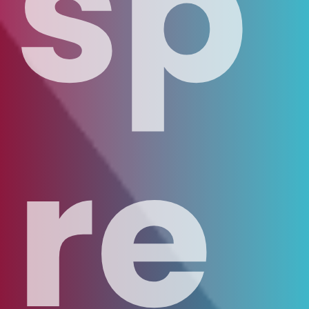
sp
re