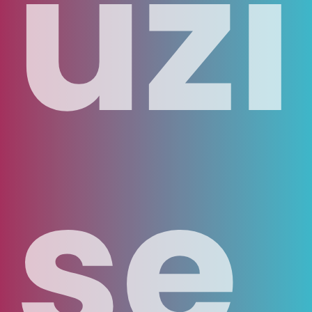
uži
se