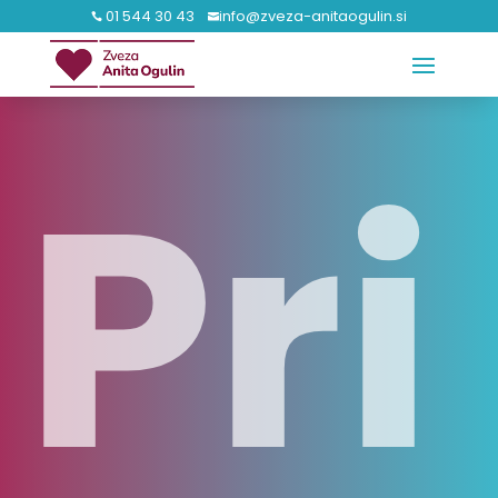
01 544 30 43
info@zveza-anitaogulin.si


Pri