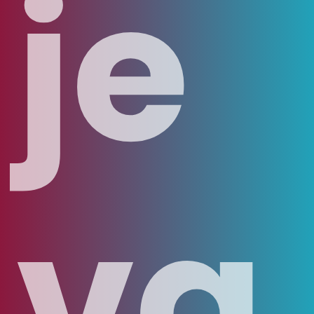
je
va