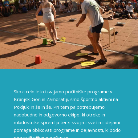
Skozi celo leto izvajamo počitniške programe v
Kranjski Gori in Zambratiji, smo športno aktivni na
Pokljuki in še in še. Pri tem pa potrebujemo
nadobudno in odgovorno ekipo, ki otroke in
mladostnike spremlja ter s svojimi svežimi idejami
pomaga oblikovati programe in dejavnosti, ki bodo
obogatili njihove počitnice.