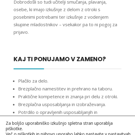
Dobrodošli so tudi učitelji smučanja, plavanja,
osebe, ki imajo izkušnje z delom z otroki s
posebnimi potrebami ter izkušnje z vodenjem
skupine mladostnikov – vsekakor pa to ni pogoj za
prijavo.
KAJ TI PONUJAMO V ZAMENO?
Plačilo za delo.
Brezplačno namestitev in prehrano na taboru.
Praktične kompetence in znanja pri delu z otroki.
Brezplačna usposabljanja in izobraževanja.
Potrdilo o opravljenih usposabljanjih in
opravljenem delu.
Za boljšo uporabniško izkušnjo spletna stran uporablja
Mentorstvo in dobre reference.
piškotke.
Več o piškotkih in njihovo uporabo lahko nastavite v
nastavitvah