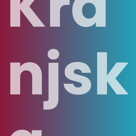
Kra
njsk