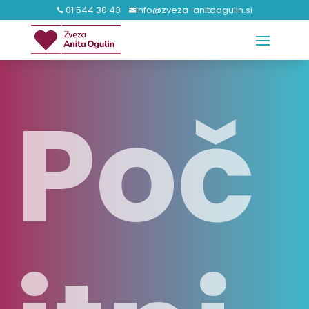
01 544 30 43
info@zveza-anitaogulin.si


Poč