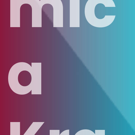
mic
a