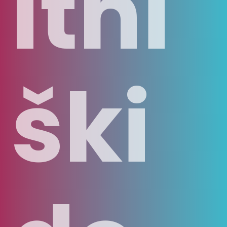
itni
ški