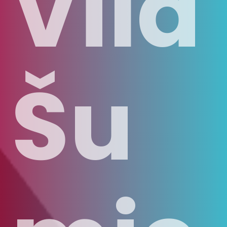
Vila
Šu