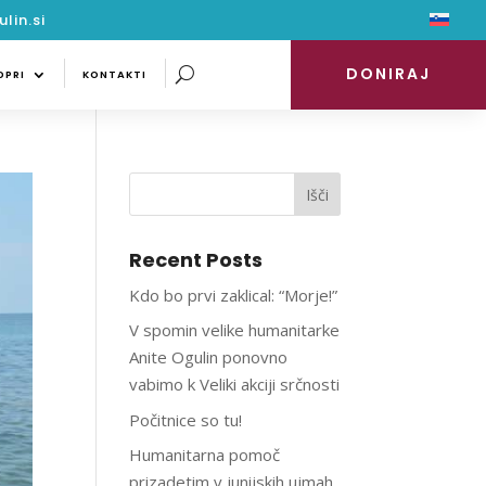
lin.si
DONIRAJ
PODPRI
KONTAKTI
DONIRAJ
DPRI
KONTAKTI
Išči
Recent Posts
Kdo bo prvi zaklical: “Morje!”
V spomin velike humanitarke
Anite Ogulin ponovno
vabimo k Veliki akciji srčnosti
Počitnice so tu!
Humanitarna pomoč
prizadetim v junijskih ujmah