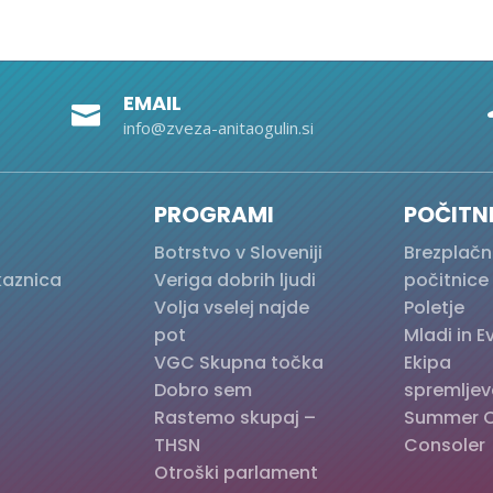
EMAIL

info@zveza-anitaogulin.si
PROGRAMI
POČITN
Botrstvo v Sloveniji
Brezplačn
kaznica
Veriga dobrih ljudi
počitnice
Volja vselej najde
Poletje
pot
Mladi in 
VGC Skupna točka
Ekipa
Dobro sem
spremljev
Rastemo skupaj –
Summer 
THSN
Consoler
Otroški parlament