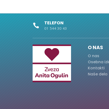
TELEFON

01 544 30 43
O NAS
O nas
Osebna iz
Kontakti
Naše delo