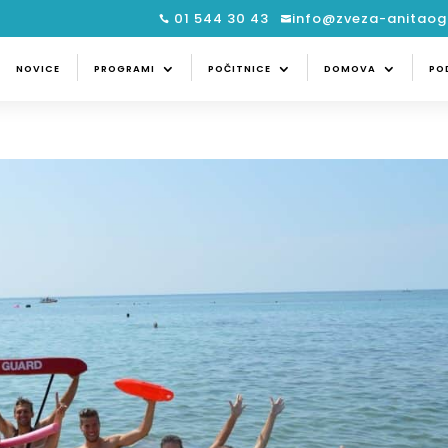
01 544 30 43
info@zveza-anitaogu


CE
PROGRAMI
POČITNICE
DOMOVA
NOVICE
PROGRAMI
POČITNICE
DOMOVA
PO