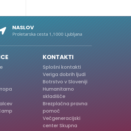
NASLOV

Proletarska cesta 1,1000 Ljubljana
ICE
KONTAKTI
e
Splošni kontakti
Veriga dobrih ljudi
Botrstvo v Sloveniji
Evropa
Humanitarno
skladišče
alcev
Brezplačna pravna
Camp
pomoč
Večgeneracijski
center Skupna