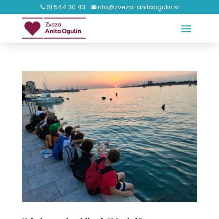
01 544 30 43
info@zveza-anitaogulin.si

