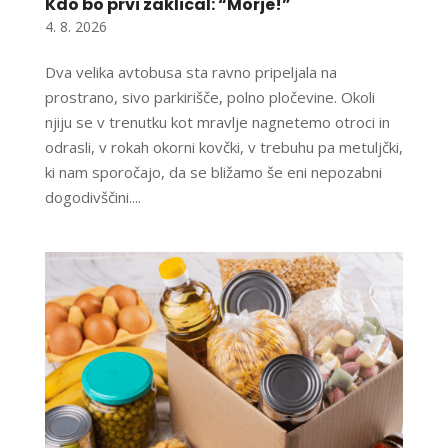
Kdo bo prvi zaklical: “Morje!”
4. 8. 2026
Dva velika avtobusa sta ravno pripeljala na
prostrano, sivo parkirišče, polno pločevine. Okoli
njiju se v trenutku kot mravlje nagnetemo otroci in
odrasli, v rokah okorni kovčki, v trebuhu pa metuljčki,
ki nam sporočajo, da se bližamo še eni nepozabni
dogodivščini....