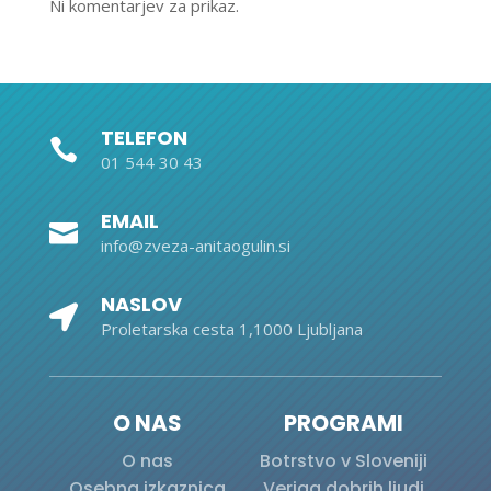
Ni komentarjev za prikaz.
TELEFON

01 544 30 43
EMAIL

info@zveza-anitaogulin.si
NASLOV

Proletarska cesta 1,1000 Ljubljana
O NAS
PROGRAMI
O nas
Botrstvo v Sloveniji
Osebna izkaznica
Veriga dobrih ljudi