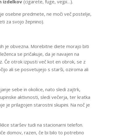
h izdelkov
(cigarete, fuge, vejpi…).
je osebne predmete, ne moči več postelje,
eti za svojo žepnino).
ih je obvezna. Morebitne diete morajo biti
leženca se pričakuje, da je navajen na
. Če otrok izpusti več kot en obrok, se z
jo ali se posvetujejo s starši, oziroma ali
anje sebe in okolice, nato sledi zajtrk,
pinske aktivnosti, sledi večerja, ter kratka
e je prilagojen starostni skupini. Na noč je
lice staršev tudi na stacionarni telefon.
če domov, razen, če bi bilo to potrebno