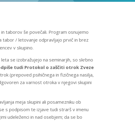
nj in taborov še povečali. Program osnujemo
a tabor / letovanje odpravljajo prvič in brez
encev v skupino.
m leta se izobražujejo na seminarjih, so skrbno
dpiše tudi Protokol o zaščiti otrok Zveze
rok (prepoved psihičnega in fizičnega nasilja,
 odgovoren za varnost otroka v njegovi skupini
janja meja skupini ali posamezniku ob
se s podpisom te izjave tudi strarš v imenu
imi udeleženci in nad osebjem; da se bo