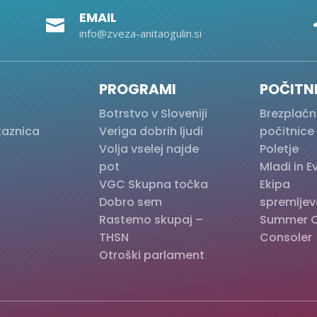
EMAIL

info@zveza-anitaogulin.si
PROGRAMI
POČITN
Botrstvo v Sloveniji
Brezplačn
kaznica
Veriga dobrih ljudi
počitnice
Volja vselej najde
Poletje
pot
Mladi in 
VGC Skupna točka
Ekipa
Dobro sem
spremljev
Rastemo skupaj –
Summer 
THSN
Consoler
Otroški parlament