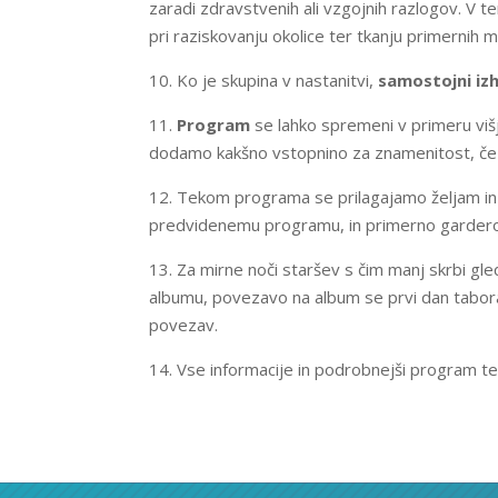
zaradi zdravstvenih ali vzgojnih razlogov. V
pri raziskovanju okolice ter tkanju primernih 
10. Ko je skupina v nastanitvi,
samostojni iz
11.
Program
se lahko spremeni v primeru višj
dodamo kakšno vstopnino za znamenitost, če s
12. Tekom programa se prilagajamo željam i
predvidenemu programu, in primerno garderob
13. Za mirne noči staršev s čim manj skrbi gle
albumu, povezavo na album se prvi dan tabora
povezav.
14. Vse informacije in podrobnejši program t