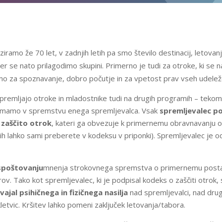
ramo že 70 let, v zadnjih letih pa smo število destinacij, letova
ter se nato prilagodimo skupini. Primerno je tudi za otroke, ki se n
o za spoznavanje, dobro počutje in za vpetost prav vseh udelež
ki spremljajo otroke in mladostnike tudi na drugih programih – teko
rok imamo v spremstvu enega spremljevalca. Vsak
spremljevalec po
 zaščito otrok
, kateri ga obvezuje k primernemu obravnavanju ot
ki jih lahko sami preberete v kodeksu v priponki). Spremljevalec je
spoštovanju
mnenja strokovnega spremstva o primernemu postavl
. Tako kot spremljevalec, ki je podpisal kodeks o zaščiti otrok, 
vajal psihičnega in fizičnega nasilja
nad spremljevalci, nad drug
kletvic. Kršitev lahko pomeni zaključek letovanja/tabora.