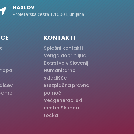
NASLOV

Proletarska cesta 1,1000 Ljubljana
ICE
KONTAKTI
e
Splošni kontakti
Veriga dobrih ljudi
Botrstvo v Sloveniji
Evropa
Humanitarno
skladišče
alcev
Brezplačna pravna
Camp
pomoč
Večgeneracijski
center Skupna
točka