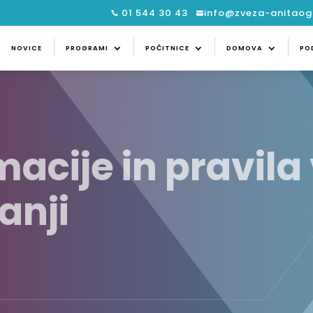
01 544 30 43
info@zveza-anitaogu


CE
PROGRAMI
POČITNICE
DOMOVA
NOVICE
PROGRAMI
POČITNICE
DOMOVA
PO
acije in pravila 
anji