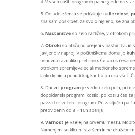
4. V vseh naših programih pa ne glede na star
5. Od udeleženca se pričakuje tudi
zrelost, 
zna sam poskrbeti za svojo higieno, se zna oble
6.
Nastanitve
so zelo različne, v otrokom p
7.
Obroki
so običajno urejeni v nastanitvi, i
javljene v naprej. V počitniškemu domu je
kuh
osnovno raznoliko prehrano. Če otrok česa ne 
otrokom spremljevalec ali medicinsko spremstvo
lahko kuhinja ponudi kaj, kar bo otroku všeč. Č
8. Dnevni
program
je vedno zelo poln, pri nj
dopoldanski program, kosilo, po kosilu čas za 
pavza ter večerni program. Po zaključku pa čas 
predvidenih od 8 – 10h spanja.
9.
Varnost
je vselej na prvemu mestu. Mobitel
Namenjeni so klicem staršem in ne družabnim 