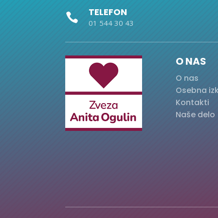
TELEFON

01 544 30 43
O NAS
O nas
Osebna iz
Kontakti
Naše delo