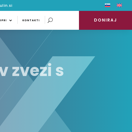
lin.si
DONIRAJ
PODPRI
KONTAKTI
DONIRAJ
DPRI
KONTAKTI
v zvezi s