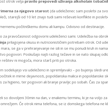
ost otrok velja
pravilo prepovedi uživanja alkohola
in tobačni
primerna za njegovo starost
(da udeleženec sam poskrbi za svo
či, starejši od 10 let znajo tudi sami reševati konflikte in poskrb
rimernemu počitniškemu domu ali kampu. Odvisno od destinacije.
n so za pravočasnost odgovorni udeleženci sami. Udeležba na obrok
inja
prilagojena okusu in nutricionističnim potrebam otrok. Od ude
mara, se ga v prehranjevanje ne sili in se mu ponudi kruh in namaz
 pogovori. Poskušajo najti razlog težave in se nato skupaj odloči
e rešitev ni mogoča, mora starš priti po otroka.
em sodelujejo vsi udeleženci in spremljevalci – po bujenju sledi urej
počitek in mirne dejavnosti, popoldanska malica in popoldanske sku
za higieno, ter pogovori ali branje pravljic po sobah. Čas za spanj
i so dovoljeni 30min na dan, v enakemu terminu, ki je na voljo za k
omrežjem. Če otrok nima telefona, se iz domskega telefona ne kli