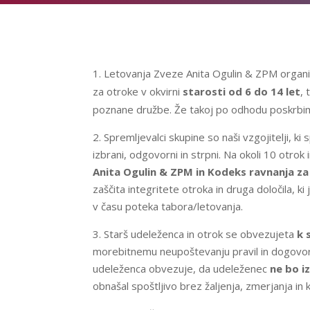
Letovanja Zveze Anita Ogulin & ZPM organizi
za otroke v okvirni
starosti od 6 do 14 let
, 
poznane družbe. Že takoj po odhodu poskrbim
2. Spremljevalci skupine so naši vzgojitelji, 
izbrani, odgovorni in strpni. Na okoli 10 ot
Anita Ogulin & ZPM in Kodeks ravnanja za
zaščita integritete otroka in druga določila, 
v času poteka tabora/letovanja.
3. Starš udeleženca in otrok se obvezujeta
k 
morebitnemu neupoštevanju pravil in dogovorov
udeleženca obvezuje, da udeleženec
ne bo iz
obnašal spoštljivo brez žaljenja, zmerjanja in 