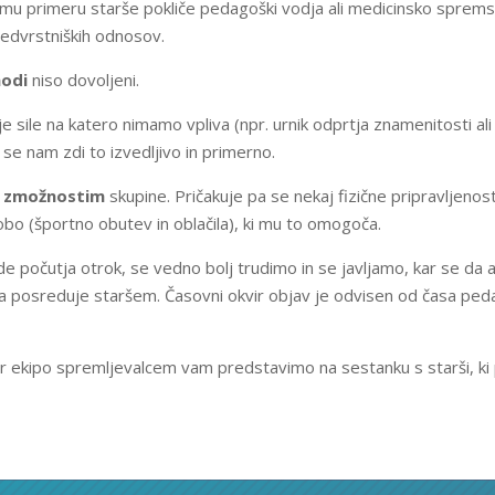
 temu primeru starše pokliče pedagoški vodja ali medicinsko spr
medvrstniških odnosov.
hodi
niso dovoljeni.
e sile na katero nimamo vpliva (npr. urnik odprtja znamenitosti al
e nam zdi to izvedljivo in primerno.
n
zmožnostim
skupine. Pričakuje pa se nekaj fizične pripravljenos
o (športno obutev in oblačila), ki mu to omogoča.
de počutja otrok, se vedno bolj trudimo in se javljamo, kar se da
 posreduje staršem. Časovni okvir objav je odvisen od časa pedag
er ekipo spremljevalcem vam predstavimo na sestanku s starši, ki