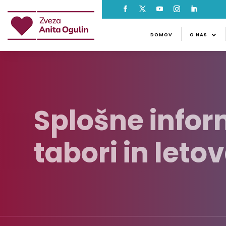
DOMOV
O NAS
NOVI
DOMOV
O NAS
Splošne inform
tabori in letov