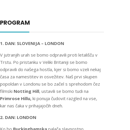
PROGRAM
1. DAN: SLOVENIJA – LONDON
V jutranjih urah se bomo odpravili proti letališču v
Trstu. Po pristanku v Veliki Britaniji se bomo
odpravili do našega hostla, kjer si bomo vzeli nekaj
časa za namestitev in osvežitev. Naš prvi skupen
popoldan v Londonu se bo začel s sprehodom čez
filmski
Notting Hill
, ustavili se bomo tudi na
Primrose Hillu,
ki ponuja čudovit razgled na vse,
kar nas čaka v prihajajočih dneh.
2. DAN: LONDON
Ko bo
Buckinghamska
palača slavnostno