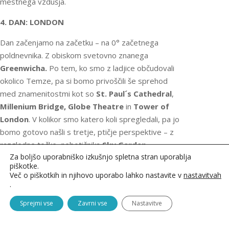
mestnega vzdušja.
4. DAN: LONDON
Dan začenjamo na začetku – na 0° začetnega
poldnevnika. Z obiskom svetovno znanega
Greenwicha.
Po tem, ko smo z ladjice občudovali
okolico Temze, pa si bomo privoščili še sprehod
med znamenitostmi kot so
St. Paul´s Cathedral
,
Millenium Bridge, Globe Theatre
in
Tower of
London
. V kolikor smo katero koli spregledali, pa jo
bomo gotovo našli s tretje, ptičje perspektive – z
razgledne točke, nebotičnika
Sky Garden.
Za boljšo uporabniško izkušnjo spletna stran uporablja
5. DAN: LONDON – SLOVENIJA
piškotke.
Več o piškotkih in njihovo uporabo lahko nastavite v
nastavitvah
.
Preostanek naše dogodivščine bomo namenili še
zadnjim opravkom; posneli nekaj fotografij in se
Sprejmi vse
Zavrni vse
Nastavitve
skupaj sprehodili po zdaj že boljše poznanih
londonskih ulicah. Kdor še ni našel primernega