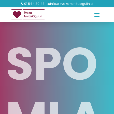
01 544 30 43
info@zveza-anitaogulin.si


SPO