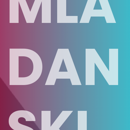
MLA
DAN
SKI