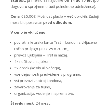
Starost:
primerno za najstnike
od 14 do 17 let
(po
dogovoru sprejmemo tudi polnoletne udeležence).
Cena
: 685
,00€. Možnost plačila v
več
obrokih. Zadnji
mora biti poravnan
pred odhodom.
V ceno je vključeno:
povratna letalska karta Trst – London z vključeno
ročno prtljago (40 x 25 x 20 cm),
prevoz Ljubljana – Trst in nazaj,
4x nočitev z zajtrkom,
5x obrok (kosilo ali večerja),
vse dejavnosti predvidene v programu,
vsi prevozi znotraj Londona,
zavarovanje za tujino,
organizacija, vodenje in spremstvo.
Število mest
: 24 mest.