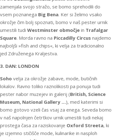
zamenjala svojo stražo, se bomo sprehodili do
vsem poznanega
Big Bena
. Ker si želimo vsako
okrožje čim bolj spoznati, bomo v naš pester urnik
umestili tudi
Westminster območje
in
Trafalgar
Square
. Morda ravno na
Piccadilly Circus
najdemo
najboljši »fish and chips«, ki velja za tradicionalno
jed Združenega Kraljestva.
3. DAN: LONDON
Soho
velja za okrožje zabave, mode, butičnih
lokalov. Ravno toliko raznolikosti pa ponuja tudi
pester nabor muzejev in galerij (
British, Science
Museum, National Gallery …
), med katerimi si
bomo gotovo vzeli čas vsaj za enega. Seveda bomo
v naš napolnjen četrtkov urnik umestili tudi nekaj
prostega časa za raziskovanje
Oxford Streeta
, ki
je izjemno stičišče mode, kulinarike in nasploh