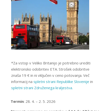
*Za vstop v Veliko Britanijo je potrebno urediti
elektronsko odobritev ETA. Strošek odobritve
znaša 19 € in ni vključen v ceno potovanja. Več
informacij na
spletni strani Republike Slovenije
in
spletni strani Združenega kraljestva.
Termin
:
28. 4. – 2. 5. 2026