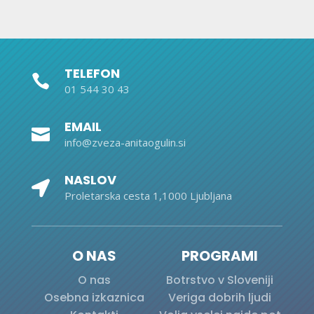
TELEFON

01 544 30 43
EMAIL

info@zveza-anitaogulin.si
NASLOV

Proletarska cesta 1,1000 Ljubljana
O NAS
PROGRAMI
O nas
Botrstvo v Sloveniji
Osebna izkaznica
Veriga dobrih ljudi