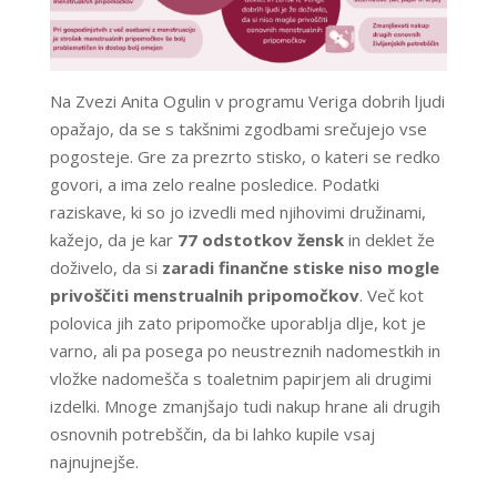
Na Zvezi Anita Ogulin v programu Veriga dobrih ljudi
opažajo, da se s takšnimi zgodbami srečujejo vse
pogosteje. Gre za prezrto stisko, o kateri se redko
govori, a ima zelo realne posledice. Podatki
raziskave, ki so jo izvedli med njihovimi družinami,
kažejo, da je kar
77 odstotkov žensk
in deklet že
doživelo, da si
zaradi finančne stiske niso mogle
privoščiti menstrualnih pripomočkov
. Več kot
polovica jih zato pripomočke uporablja dlje, kot je
varno, ali pa posega po neustreznih nadomestkih in
vložke nadomešča s toaletnim papirjem ali drugimi
izdelki. Mnoge zmanjšajo tudi nakup hrane ali drugih
osnovnih potrebščin, da bi lahko kupile vsaj
najnujnejše.