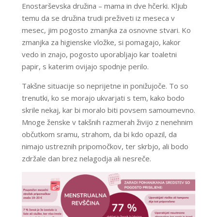
Enostarševska družina – mama in dve hčerki. Kljub
temu da se družina trudi preživeti iz meseca v
mesec, jim pogosto zmanjka za osnovne stvari. Ko
zmanjka za higienske vložke, si pomagajo, kakor
vedo in znajo, pogosto uporabljajo kar toaletni
papir, s katerim ovijajo spodnje perilo.
Takšne situacije so neprijetne in ponižujoče. To so
trenutki, ko se morajo ukvarjati s tem, kako bodo
skrile nekaj, kar bi moralo biti povsem samoumevno.
Mnoge ženske v takšnih razmerah živijo z nenehnim
občutkom sramu, strahom, da bi kdo opazil, da
nimajo ustreznih pripomočkov, ter skrbjo, ali bodo
zdržale dan brez nelagodja ali nesreče.