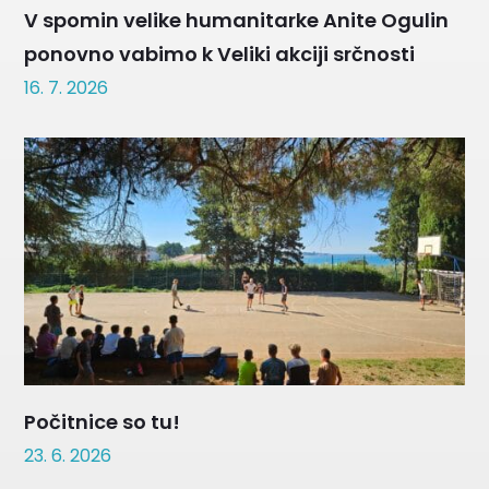
V spomin velike humanitarke Anite Ogulin
ponovno vabimo k Veliki akciji srčnosti
16. 7. 2026
Počitnice so tu!
23. 6. 2026