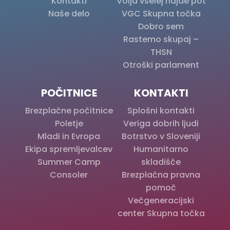
Kontakti
Volja vselej najde pot
Naše delo
VGC Skupna točka
Dobro sem
Rastemo skupaj –
THSN
Otroški parlament
POČITNICE
KONTAKTI
Brezplačne počitnice
Splošni kontakti
Poletje
Veriga dobrih ljudi
Mladi in Evropa
Botrstvo v Sloveniji
Ekipa spremljevalcev
Humanitarno
Summer Camp
skladišče
Consoler
Brezplačna pravna
pomoč
Večgeneracijski
center Skupna točka