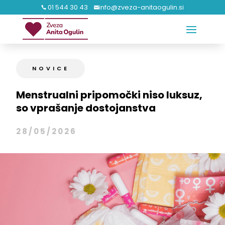
01 544 30 43
info@zveza-anitaogulin.si


NOVICE
Menstrualni pripomočki niso luksuz,
so vprašanje dostojanstva
28/05/2026