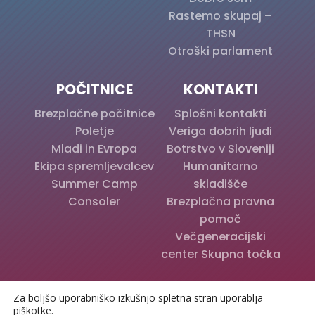
Rastemo skupaj –
THSN
Otroški parlament
POČITNICE
KONTAKTI
Brezplačne počitnice
Splošni kontakti
Poletje
Veriga dobrih ljudi
Mladi in Evropa
Botrstvo v Sloveniji
Ekipa spremljevalcev
Humanitarno
Summer Camp
skladišče
Consoler
Brezplačna pravna
pomoč
Večgeneracijski
center Skupna točka
© Zveza Anita Ogulin 2024 | Vse pravice pridržane |
Za boljšo uporabniško izkušnjo spletna stran uporablja
Varstvo osebnih podatkov
| Izdelava spletnih strani:
piškotke.