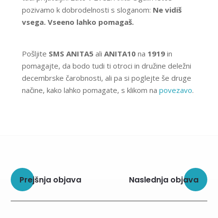
pozivamo k dobrodelnosti s sloganom:
Ne vidiš
vsega. Vseeno lahko pomagaš.
Pošljite
SMS ANITA5
ali
ANITA10
na
1919
in
pomagajte, da bodo tudi ti otroci in družine deležni
decembrske čarobnosti, ali pa si poglejte še druge
načine, kako lahko pomagate, s klikom na
povezavo
.
Prejšnja objava
Naslednja objava