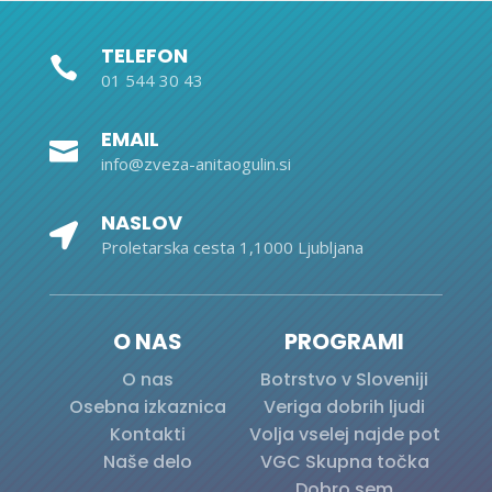
TELEFON

01 544 30 43
EMAIL

info@zveza-anitaogulin.si
NASLOV

Proletarska cesta 1,1000 Ljubljana
O NAS
PROGRAMI
O nas
Botrstvo v Sloveniji
Osebna izkaznica
Veriga dobrih ljudi
Kontakti
Volja vselej najde pot
Naše delo
VGC Skupna točka
Dobro sem