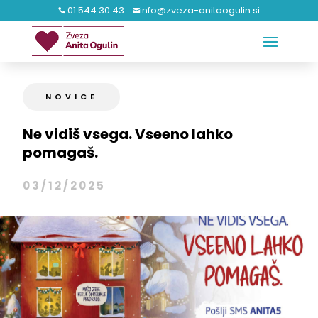
01 544 30 43
info@zveza-anitaogulin.si


NOVICE
Ne vidiš vsega. Vseeno lahko
pomagaš.
03/12/2025