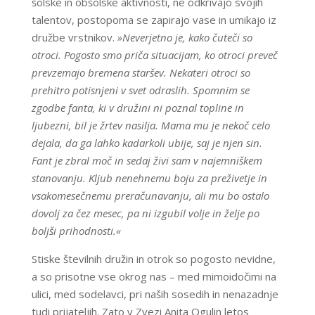
šolske in obšolske aktivnosti, ne odkrivajo svojih
talentov, postopoma se zapirajo vase in umikajo iz
družbe vrstnikov.
»Neverjetno je, kako čuteči so
otroci. Pogosto smo priča situacijam, ko otroci preveč
prevzemajo bremena staršev. Nekateri otroci so
prehitro potisnjeni v svet odraslih. Spomnim se
zgodbe fanta, ki v družini ni poznal topline in
ljubezni, bil je žrtev nasilja. Mama mu je nekoč celo
dejala, da ga lahko kadarkoli ubije, saj je njen sin.
Fant je zbral moč in sedaj živi sam v najemniškem
stanovanju. Kljub nenehnemu boju za preživetje in
vsakomesečnemu preračunavanju, ali mu bo ostalo
dovolj za čez mesec, pa ni izgubil volje in želje po
boljši prihodnosti.«
Stiske številnih družin in otrok so pogosto nevidne,
a so prisotne vse okrog nas – med mimoidočimi na
ulici, med sodelavci, pri naših sosedih in nenazadnje
tudi prijateljih. Zato v Zvezi Anita Ogulin letos