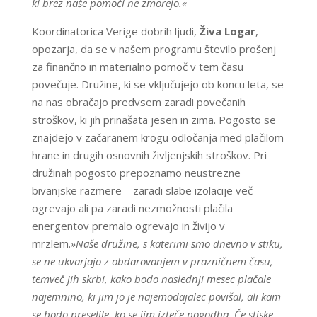
ki brez naše pomoči ne zmorejo.«
Koordinatorica Verige dobrih ljudi,
Živa Logar
,
opozarja, da se v našem programu število prošenj
za finančno in materialno pomoč v tem času
povečuje. Družine, ki se vključujejo ob koncu leta, se
na nas obračajo predvsem zaradi povečanih
stroškov, ki jih prinašata jesen in zima. Pogosto se
znajdejo v začaranem krogu odločanja med plačilom
hrane in drugih osnovnih življenjskih stroškov. Pri
družinah pogosto prepoznamo neustrezne
bivanjske razmere – zaradi slabe izolacije več
ogrevajo ali pa zaradi nezmožnosti plačila
energentov premalo ogrevajo in živijo v
mrzlem.
»Naše družine, s katerimi smo dnevno v stiku,
se ne ukvarjajo z obdarovanjem v prazničnem času,
temveč jih skrbi, kako bodo naslednji mesec plačale
najemnino, ki jim jo je najemodajalec povišal, ali kam
se bodo preselile, ko se jim izteče pogodba. Če stiske