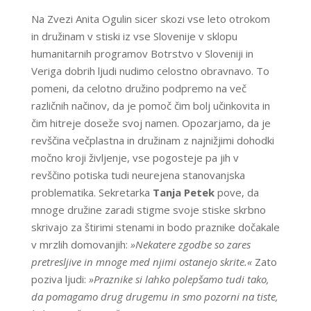
Na Zvezi Anita Ogulin sicer skozi vse leto otrokom
in družinam v stiski iz vse Slovenije v sklopu
humanitarnih programov Botrstvo v Sloveniji in
Veriga dobrih ljudi nudimo celostno obravnavo. To
pomeni, da celotno družino podpremo na več
različnih načinov, da je pomoč čim bolj učinkovita in
čim hitreje doseže svoj namen. Opozarjamo, da je
revščina večplastna in družinam z najnižjimi dohodki
močno kroji življenje, vse pogosteje pa jih v
revščino potiska tudi neurejena stanovanjska
problematika. Sekretarka
Tanja Petek
pove, da
mnoge družine zaradi stigme svoje stiske skrbno
skrivajo za štirimi stenami in bodo praznike dočakale
v mrzlih domovanjih:
»Nekatere zgodbe so zares
pretresljive in mnoge med njimi ostanejo skrite.«
Zato
poziva ljudi:
»Praznike si lahko polepšamo tudi tako,
da pomagamo drug drugemu in smo pozorni na tiste,