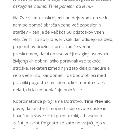
nekoga ne vidimo, še ne pomeni, da je ni.«
Na Zvezi smo zaskrbljeni nad dejstvom, da se k
nam po pomoč obrača vedno več zaposlenih
staršev – teh je že več kot 60 odstotkov vseh
vključenih. To so ljudje, ki vsak dan odidejo na delo,
pa je njihov družinski proračun še vedno
preskromen, da bi ob vse večji draginji osnovnih
življenjskih dobrin lahko poravnali vse tekoče
stroške. Nekateri izmed njih zato delajo nadure ali
celo več služb, kar pomeni, da bodo otroci med
prazniki pogosto sami doma, ker morata starša
delati, da lahko poplačajo položnice.
Koordinatorica programa Botrstvo,
Tina Plevnik
,
pove, da se starši močno trudijo svoje stiske in
finančne težave skriti pred otroki, a ti vseeno
začutijo skrbi. Pogosto se zato ne vključujejo v