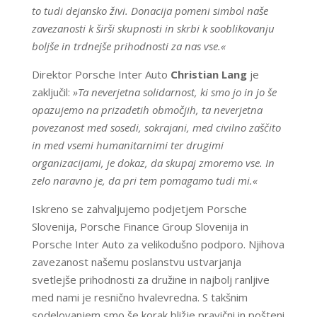
to tudi dejansko živi. Donacija pomeni simbol naše
zavezanosti k širši skupnosti in skrbi k sooblikovanju
boljše in trdnejše prihodnosti za nas vse.«
Direktor Porsche Inter Auto
Christian Lang
je
zaključil:
»Ta neverjetna solidarnost, ki smo jo in jo še
opazujemo na prizadetih območjih, ta neverjetna
povezanost med sosedi, sokrajani, med civilno zaščito
in med vsemi humanitarnimi ter drugimi
organizacijami, je dokaz, da skupaj zmoremo vse. In
zelo naravno je, da pri tem pomagamo tudi mi.«
Iskreno se zahvaljujemo podjetjem Porsche
Slovenija, Porsche Finance Group Slovenija in
Porsche Inter Auto za velikodušno podporo. Njihova
zavezanost našemu poslanstvu ustvarjanja
svetlejše prihodnosti za družine in najbolj ranljive
med nami je resnično hvalevredna. S takšnim
sodelovanjem smo še korak bližje pravični in pošteni