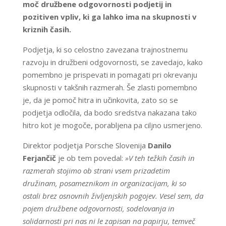
moč družbene odgovornosti podjetij in
pozitiven vpliv, ki ga lahko ima na skupnosti v
kriznih časih.
Podjetja, ki so celostno zavezana trajnostnemu
razvoju in družbeni odgovornosti, se zavedajo, kako
pomembno je prispevati in pomagati pri okrevanju
skupnosti v takšnih razmerah. Še zlasti pomembno
je, da je pomoč hitra in učinkovita, zato so se
podjetja odločila, da bodo sredstva nakazana tako
hitro kot je mogoče, porabljena pa ciljno usmerjeno.
Direktor podjetja Porsche Slovenija
Danilo
Ferjančič
je ob tem povedal:
»V teh težkih časih in
razmerah stojimo ob strani vsem prizadetim
družinam, posameznikom in organizacijam, ki so
ostali brez osnovnih življenjskih pogojev. Vesel sem, da
pojem družbene odgovornosti, sodelovanja in
solidarnosti pri nas ni le zapisan na papirju, temveč