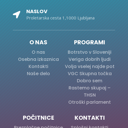
NASLOV

Proletarska cesta 1,1000 Ljubljana
O NAS
PROGRAMI
O nas
Botrstvo v Sloveniji
Osebna izkaznica
Veriga dobrih ljudi
Kontakti
Volja vselej najde pot
Naše delo
VGC Skupna točka
Dobro sem
Rastemo skupaj –
THSN
Otroški parlament
POČITNICE
KONTAKTI
Brezplačne počitnice
Splošni kontakti