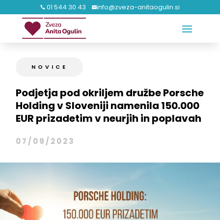
01 544 30 43
info@zveza-anitaogulin.si


NOVICE
Podjetja pod okriljem družbe Porsche
Holding v Sloveniji namenila 150.000
EUR prizadetim v neurjih in poplavah
07/09/2023