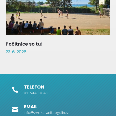
Počitnice so tu!
23. 6. 2026
TELEFON

01 544 30 43
EMAIL

info@zveza-anitaogulin.si