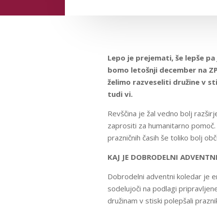
Lepo je prejemati, še lepše pa
bomo letošnji december na ZP
želimo razveseliti družine v 
tudi
vi.
Revščina je žal vedno bolj razširj
zaprositi za humanitarno pomoč. D
prazničnih časih še toliko bolj obč
KAJ JE DOBRODELNI ADVENTN
Dobrodelni adventni koledar je en
sodelujoči na podlagi pripravljen
družinam v stiski polepšali prazn