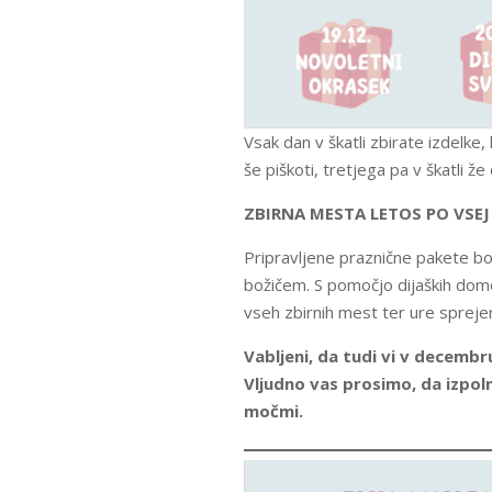
Vsak dan v škatli zbirate izdelke,
še piškoti, tretjega pa v škatli že 
ZBIRNA MESTA LETOS PO VSEJ
Pripravljene praznične pakete b
božičem. S pomočjo dijaških domo
vseh zbirnih mest ter ure spreje
Vabljeni, da tudi vi v decembr
Vljudno vas prosimo, da izpol
močmi.