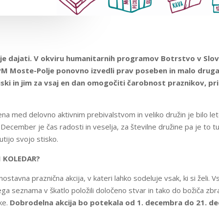
 je dajati. V okviru humanitarnih programov Botrstvo v Sloven
M Moste-Polje ponovno izvedli prav poseben in malo drugač
stiski in jim za vsaj en dan omogočiti čarobnost praznikov,
ena med delovno aktivnim prebivalstvom in veliko družin je bilo letos
ecember je čas radosti in veselja, za številne družine pa je to tud
utijo svojo stisko.
I KOLEDAR?
ostavna praznična akcija, v kateri lahko sodeluje vsak, ki si želi
ega seznama v škatlo položili določeno stvar in tako do božiča zbr
ike.
Dobrodelna akcija bo potekala
od 1. decembra do 21. d