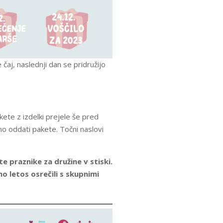
 čaj, naslednji dan se pridružijo
kete z izdelki prejele še pred
o oddati pakete. Točni naslovi
e praznike za družine v stiski.
o letos osrečili s skupnimi