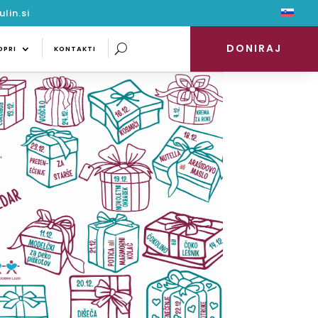
lin.si
DONIRAJ
PODPRI
KONTAKTI
DONIRAJ
DPRI
KONTAKTI