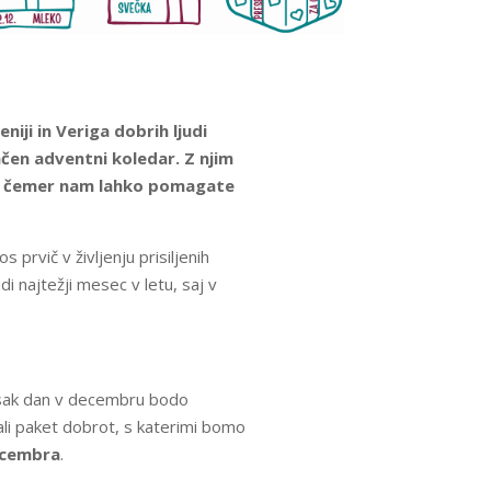
iji in Veriga dobrih ljudi
en adventni koledar. Z njim
 pri čemer nam lahko pomagate
 prvič v življenju prisiljenih
i najtežji mesec v letu, saj v
. Vsak dan v decembru bodo
ali paket dobrot, s katerimi bomo
ecembra
.