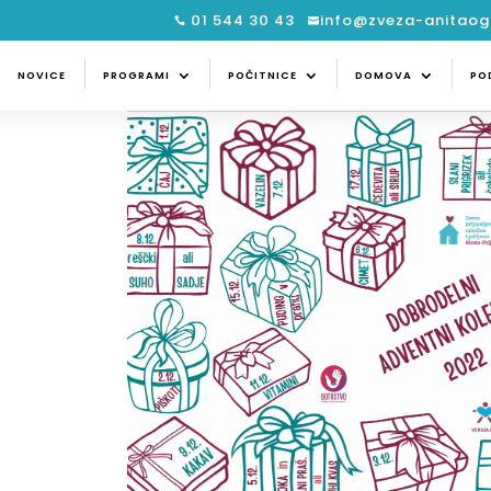
01 544 30 43
info@zveza-anitaogu


CE
PROGRAMI
POČITNICE
DOMOVA
NOVICE
PROGRAMI
POČITNICE
DOMOVA
PO