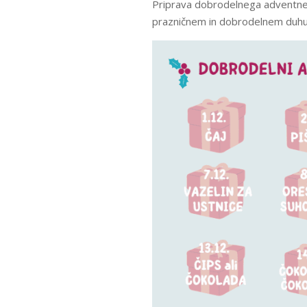
Priprava dobrodelnega adventnega
prazničnem in dobrodelnem duhu te