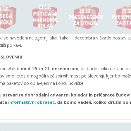
 ki so navedeni na zgornji sliki. Tako 1. decembra v škatlo postavite
diši po kavi.
 SLOVENIJI
omo zbirali
med 19. in 21. decembrom
, da bodo lahko družine pa
v smo letos omogočili več zbirnih mest po Sloveniji, kjer bo možn
ma paketov so objavljeni na koncu novičke.
u ustvarite dobrodelni adventni koledar in pričarate čudovit
nite
informativni obrazec
, da bomo vedeli, koliko družin bom