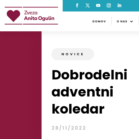
DOMOV
O NAS
NOVI
DOMOV
O NAS
NOVICE
Dobrodelni
adventni
koledar
28/11/2022