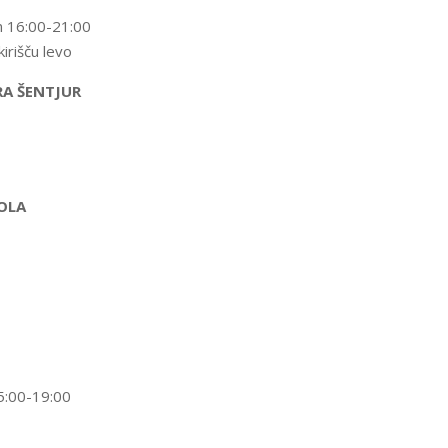
n 16:00-21:00
irišču levo
RA ŠENTJUR
ZOLA
5:00-19:00