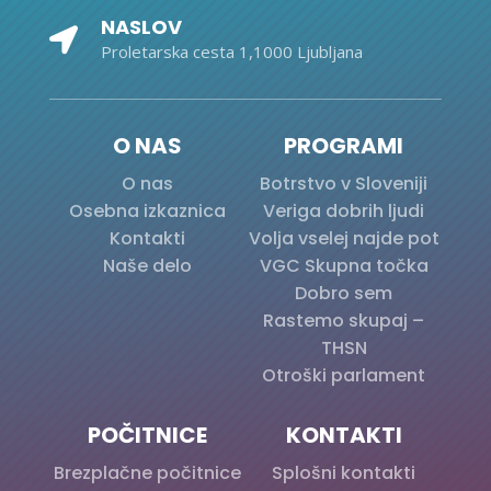
NASLOV

Proletarska cesta 1,1000 Ljubljana
O NAS
PROGRAMI
O nas
Botrstvo v Sloveniji
Osebna izkaznica
Veriga dobrih ljudi
Kontakti
Volja vselej najde pot
Naše delo
VGC Skupna točka
Dobro sem
Rastemo skupaj –
THSN
Otroški parlament
POČITNICE
KONTAKTI
Brezplačne počitnice
Splošni kontakti