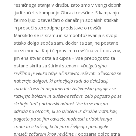
resničnega stanja v družbi, zato smo v Verigi dobrih
ljudi začeli s kampanjo Obrazi revščine. S kampanjo
želimo ljudi ozaveščati o današnjih socialnih stiskah
in preseči stereotipne predstave o revščini.
Marsikdo se iz sramu in samoobtoževanja s svojo
stisko dolgo sooča sam, dokler ta zanj ne postane
brezizhodna. Kajti čeprav ima revščina več obrazov,
jim ena stvar ostaja skupna – vse prepogosto ta
ostane skrita za štirimi stenami.
»Dolgotrajno
revščino je veliko težje učinkovito reševati. Sčasoma se
naberejo dolgovi, ki pripeljejo tudi do deložacij,
zaradi stresa in neprimernih življenjskih pogojev se
razvijejo bolezni in duševne težave, zelo pogosto pa se
skrhajo tudi partnerski odnosi. Vse to se močno
odraža na otrocih, ki so izločeni iz družbe vrstnikov,
pogosto pa so jim odvzete možnosti pridobivanja
znanj in izkušenj, ki bi jim v življenju pomagale
preseči začarani krog revščine,«
opozarja dolgoletna