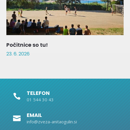
Počitnice so tu!
23. 6. 2026
TELEFON

01 544 30 43
EMAIL

info@zveza-anitaogulin.si