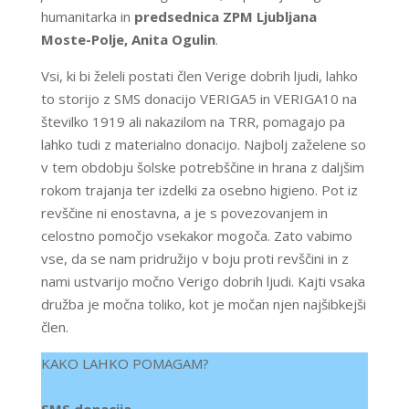
humanitarka in
predsednica ZPM Ljubljana
Moste-Polje, Anita Ogulin
.
Vsi, ki bi želeli postati člen Verige dobrih ljudi, lahko
to storijo z SMS donacijo VERIGA5 in VERIGA10 na
številko 1919 ali nakazilom na TRR, pomagajo pa
lahko tudi z materialno donacijo. Najbolj zaželene so
v tem obdobju šolske potrebščine in hrana z daljšim
rokom trajanja ter izdelki za osebno higieno. Pot iz
revščine ni enostavna, a je s povezovanjem in
celostno pomočjo vsekakor mogoča. Zato vabimo
vse, da se nam pridružijo v boju proti revščini in z
nami ustvarijo močno Verigo dobrih ljudi. Kajti vsaka
družba je močna toliko, kot je močan njen najšibkejši
člen.
KAKO LAHKO POMAGAM?
SMS donacija