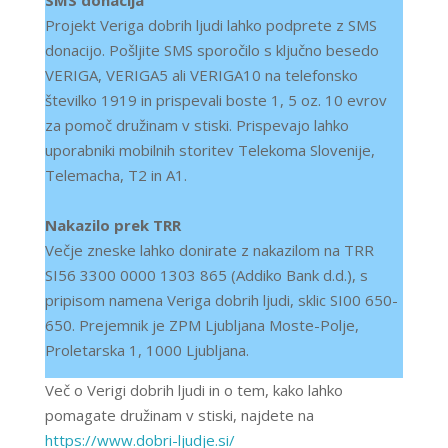
Projekt Veriga dobrih ljudi lahko podprete z SMS
donacijo. Pošljite SMS sporočilo s ključno besedo
VERIGA, VERIGA5 ali VERIGA10 na telefonsko
številko 1919 in prispevali boste 1, 5 oz. 10 evrov
za pomoč družinam v stiski. Prispevajo lahko
uporabniki mobilnih storitev Telekoma Slovenije,
Telemacha, T2 in A1.
Nakazilo prek TRR
Večje zneske lahko donirate z nakazilom na TRR
SI56 3300 0000 1303 865 (Addiko Bank d.d.), s
pripisom namena Veriga dobrih ljudi, sklic SI00 650-
650. Prejemnik je ZPM Ljubljana Moste-Polje,
Proletarska 1, 1000 Ljubljana.
Več o Verigi dobrih ljudi in o tem, kako lahko
pomagate družinam v stiski, najdete na
https://www.dobri-ljudje.si/