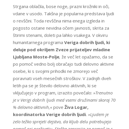
Strgana oblačila, bose noge, prazni krožniki in oči,
vdane v usodo. Takšna je popularna predstava ljudi
o revščini. Toda revščina nima enega izgleda in
pogosto ostane nevidna očem javnosti, skrita za
štirimi stenami, doleti pa lahko vsakega. V okviru
humanitarnega programa
Veriga dobrih ljudi, ki
deluje pod okriljem Zveze prijateljev mladine
Ljubljana Moste-Polje
,
že več let opažamo, da se
po pomoč vedno bolj obračajo tudi delovno aktivne
osebe, ki s svojimi prihodki ne zmorejo več
poravnati vseh mesečnih stroškov. V zadnjih dveh
letih pa se je število delovno aktivnih, ki se
vključujejo v program, izrazito povečalo:
»Trenutno
je v Verigi dobrih ljudi med vsemi družinami skoraj 70
% delovno aktivnih,«
pove
Živa Logar,
koordinatorka Verige dobrih ljudi
. »Ljudem je
zelo težko sprejeti dejstvo, da kljub delu potrebujejo
pomoč pri preživetju. Stežka zaprosijo za pomoč in s