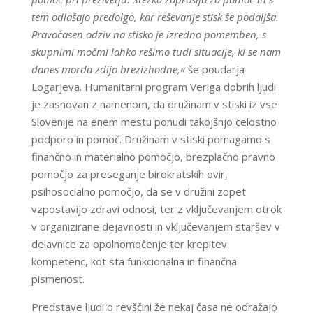
tem odlašajo predolgo, kar reševanje stisk še podaljša.
Pravočasen odziv na stisko je izredno pomemben, s
skupnimi močmi lahko
rešimo tudi situacije, ki se nam
danes morda zdijo brezizhodne,«
še poudarja
Logarjeva. Humanitarni program Veriga dobrih ljudi
je zasnovan z namenom, da družinam v stiski iz vse
Slovenije na enem mestu ponudi takojšnjo celostno
podporo in pomoč. Družinam v stiski pomagamo s
finančno in materialno pomočjo, brezplačno pravno
pomočjo za preseganje birokratskih ovir,
psihosocialno pomočjo, da se v družini zopet
vzpostavijo zdravi odnosi, ter z vključevanjem otrok
v organizirane dejavnosti in vključevanjem staršev v
delavnice za opolnomočenje ter krepitev
kompetenc, kot sta funkcionalna in finančna
pismenost.
Predstave ljudi o revščini že nekaj časa ne odražajo