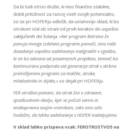
Da bi tudi otroci družin, ki niso finančno stabilne,
dobili priložnost za razvoj vseh svojih potencialov,
so se pri HOFERju odločili, da ustanovijo sklad, ki bo
otrokom stal ob strani od prvih korakov do uspešno
zaključenih dni šolanja.
»Ker program Botrstvo že
ponuja mnoge izdelane programe pomoči, smo naše
dosedanje uspešno sodelovanje nadgradili v zgodbo,
ki ne bo odvisna od posameznih projektov, temveč bo
kontinuirano podpirala vse generacije otrok s skrbno
premišljenimi programi za malčke, otroke,
mladostnike in dijake,«
so dejali pri HOFERju.
FER otroštvo pomeni, da otrok živi v zdravem,
spodbudnem okolju, kjer se počuti varno in
enakopravno svojim vrstnikom, zato smo zelo
hvaležni, da lahko sodelovanje s HOFER nadaljujemo.
V sklad lahko prispeva vsak: FEROTROSTVO5 na