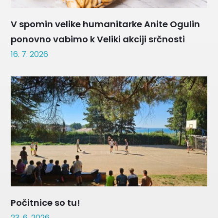
V spomin velike humanitarke Anite Ogulin
ponovno vabimo k Veliki akciji srčnosti
16. 7. 2026
Počitnice so tu!
23. 6. 2026