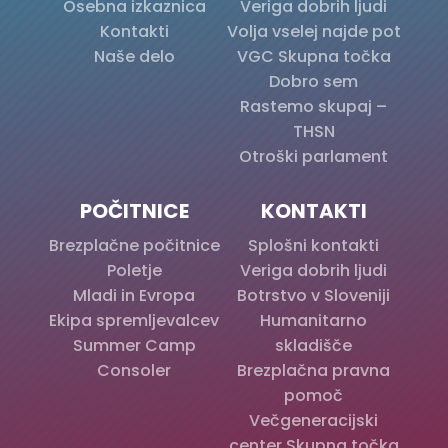
Osebna izkaznica
Veriga dobrih ljudi
Kontakti
Volja vselej najde pot
Naše delo
VGC Skupna točka
Dobro sem
Rastemo skupaj –
THSN
Otroški parlament
POČITNICE
KONTAKTI
Brezplačne počitnice
Splošni kontakti
Poletje
Veriga dobrih ljudi
Mladi in Evropa
Botrstvo v Sloveniji
Ekipa spremljevalcev
Humanitarno
Summer Camp
skladišče
Consoler
Brezplačna pravna
pomoč
Večgeneracijski
center Skupna točka