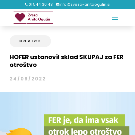
01 544 30 43
info@zveza-anitaogulin.si


NOVICE
HOFER ustanovil sklad SKUPAJ za FER
otroštvo
24/06/2022