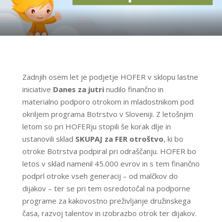
Zadnjih osem let je podjetje HOFER v sklopu lastne
iniciative
Danes za jutri
nudilo finančno in
materialno podporo otrokom in mladostnikom pod
okriljem programa Botrstvo v Sloveniji. Z letošnjim
letom so pri HOFERju stopili še korak dlje in
ustanovili sklad
SKUPAJ za FER otroštvo
, ki bo
otroke Botrstva podpiral pri odraščanju. HOFER bo
letos v sklad namenil 45.000 evrov in s tem finančno
podprl otroke vseh generacij – od malčkov do
dijakov – ter se pri tem osredotočal na podporne
programe za kakovostno preživljanje družinskega
časa, razvoj talentov in izobrazbo otrok ter dijakov.