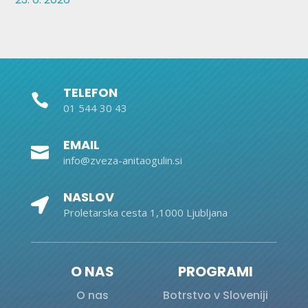
TELEFON

01 544 30 43
EMAIL

info@zveza-anitaogulin.si
NASLOV

Proletarska cesta 1,1000 Ljubljana
O NAS
PROGRAMI
O nas
Botrstvo v Sloveniji