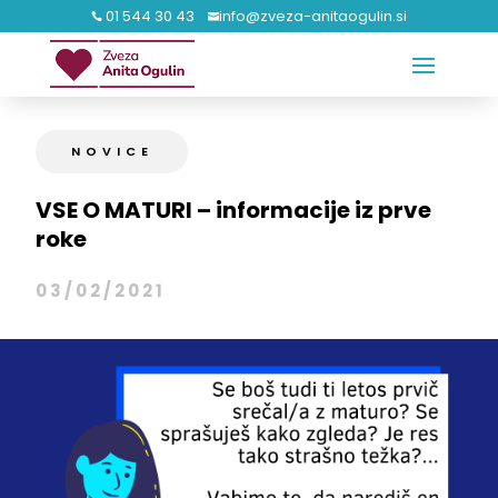
01 544 30 43
info@zveza-anitaogulin.si


NOVICE
VSE O MATURI – informacije iz prve
roke
03/02/2021