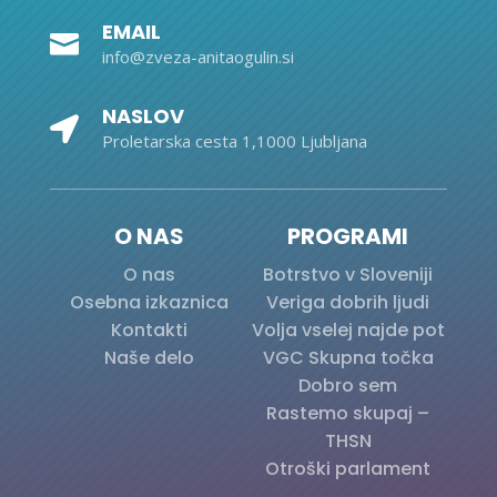
EMAIL

info@zveza-anitaogulin.si
NASLOV

Proletarska cesta 1,1000 Ljubljana
O NAS
PROGRAMI
O nas
Botrstvo v Sloveniji
Osebna izkaznica
Veriga dobrih ljudi
Kontakti
Volja vselej najde pot
Naše delo
VGC Skupna točka
Dobro sem
Rastemo skupaj –
THSN
Otroški parlament