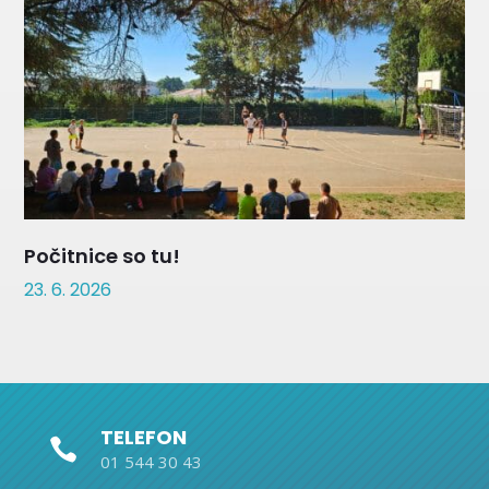
Počitnice so tu!
23. 6. 2026
TELEFON

01 544 30 43