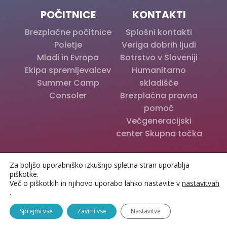
POČITNICE
KONTAKTI
Brezplačne počitnice
Splošni kontakti
Poletje
Veriga dobrih ljudi
Mladi in Evropa
Botrstvo v Sloveniji
Ekipa spremljevalcev
Humanitarno
Summer Camp
skladišče
Consoler
Brezplačna pravna
pomoč
Večgeneracijski
center Skupna točka
© Zveza Anita Ogulin 2024 | Vse pravice pridržane |
Za boljšo uporabniško izkušnjo spletna stran uporablja
Varstvo osebnih podatkov
| Izdelava spletnih strani:
piškotke.
www.splet99.net
Več o piškotkih in njihovo uporabo lahko nastavite v
nastavitvah
.
Sprejmi vse
Zavrni vse
Nastavitve