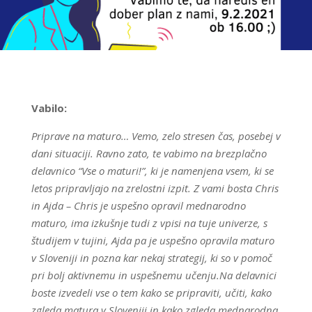
Vabilo:
Priprave na maturo… Vemo, zelo stresen čas, posebej v
dani situaciji. Ravno zato, te vabimo na brezplačno
delavnico “Vse o maturi!”, ki je namenjena vsem, ki se
letos pripravljajo na zrelostni izpit. Z vami bosta Chris
in Ajda – Chris je uspešno opravil mednarodno
maturo, ima izkušnje tudi z vpisi na tuje univerze, s
študijem v tujini, Ajda pa je uspešno opravila maturo
v Sloveniji in pozna kar nekaj strategij, ki so v pomoč
pri bolj aktivnemu in uspešnemu učenju.
Na delavnici
boste izvedeli vse o tem kako se pripraviti, učiti, kako
zgleda matura v Sloveniji in kako zgleda mednarodna