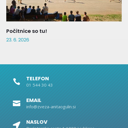
Počitnice so tu!
23. 6. 2026
TELEFON

01 544 30 43
EMAIL

info@zveza-anitaogulin.si
NASLOV
