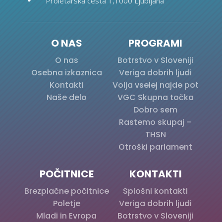
Proletarska cesta 1,1000 Ljubljana
O NAS
PROGRAMI
O nas
Botrstvo v Sloveniji
Osebna izkaznica
Veriga dobrih ljudi
Kontakti
Volja vselej najde pot
Naše delo
VGC Skupna točka
Dobro sem
Rastemo skupaj –
THSN
Otroški parlament
POČITNICE
KONTAKTI
Brezplačne počitnice
Splošni kontakti
Poletje
Veriga dobrih ljudi
Mladi in Evropa
Botrstvo v Sloveniji