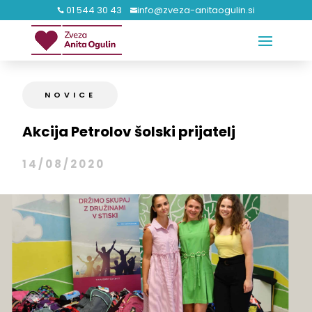
01 544 30 43
info@zveza-anitaogulin.si


NOVICE
Akcija Petrolov šolski prijatelj
14/08/2020