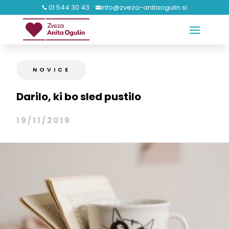
01 544 30 43
info@zveza-anitaogulin.si


NOVICE
Darilo, ki bo sled pustilo
19/11/2019