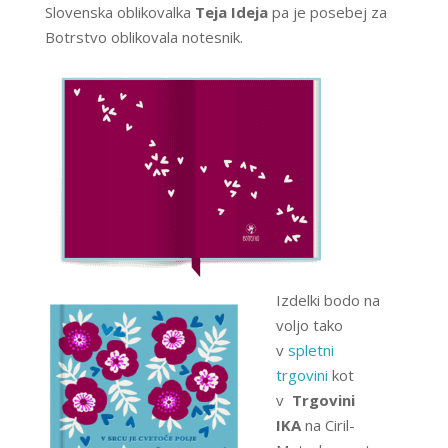
Slovenska oblikovalka
Teja Ideja
pa je posebej za
Botrstvo oblikovala notesnik.
Izdelki bodo na
voljo tako
v
spletni
trgovini
kot
v
Trgovini
IKA
na Ciril-