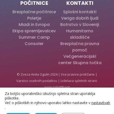
POČITNICE
KONTAKTI
Brezplačne počitnice
Splošni kontakti
Poletje
Veriga dobrih ljudi
Mladi in Evropa
Botrstvo v Sloveniji
Ekipa spremljevalcev
Humanitarno
Summer Camp
skladišče
Consoler
Brezplačna pravna
pomoč
Večgeneracijski
center Skupna točka
© Zveza Anita Ogulin 2024 | Vse pravice pridržane |
Varstvo osebnih podatkov
| Izdelava spletnih strani:
www.splet99.net
Za boljšo uporabniško izkušnjo spletna stran uporablja
piškotke.
Več o piškotkih in njihovo uporabo lahko nastavite v
nastavitvah
.
Slovenščina