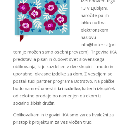
Metodovem trgu
13 v Ljubljani,
naročite pa jih
lahko tudi na
elektronskem
naslovu
info@boter.si (pri
tem je možen samo osebni prevzem). Trgovina IKA
predstavlja pisan in čudovit svet slovenskega
oblikovanja, ki je razdeljen v dve skupini – modo in
uporabne, okrasne izdelke za dom. Z veseljem so
postali tudi partner programa Botrstvo. Na poličke
bodo namreč umestili
tri izdelke
, katerih izkupiček
od celotne prodaje bo namenjen otrokom iz
socialno šibkih družin.
Oblikovalkam in trgovini IKA smo zares hvaležni za
pristop k projektu in za ves vložen trud.