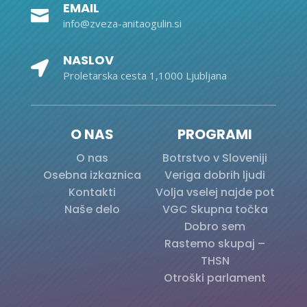
EMAIL

info@zveza-anitaogulin.si
NASLOV

Proletarska cesta 1,1000 Ljubljana
O NAS
PROGRAMI
O nas
Botrstvo v Sloveniji
Osebna izkaznica
Veriga dobrih ljudi
Kontakti
Volja vselej najde pot
Naše delo
VGC Skupna točka
Dobro sem
Rastemo skupaj –
THSN
Otroški parlament