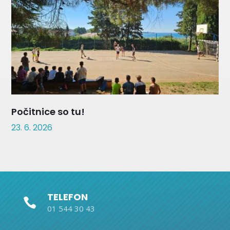
Počitnice so tu!
23. 6. 2026
TELEFON

01 544 30 43