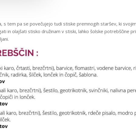
a, s tem pa se povečujejo tudi stiske premnogih staršev, ki svoji
gati in olajšati stisko družinam v stiski, lahko šolske potrebščine 
jani.