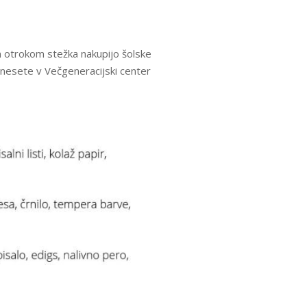
m otrokom stežka nakupijo šolske
prinesete v Večgeneracijski center