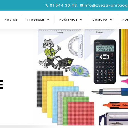
01 544 30 43
info@zveza-anitaogu


CE
PROGRAMI
POČITNICE
DOMOVA
NOVICE
PROGRAMI
POČITNICE
DOMOVA
PO
E