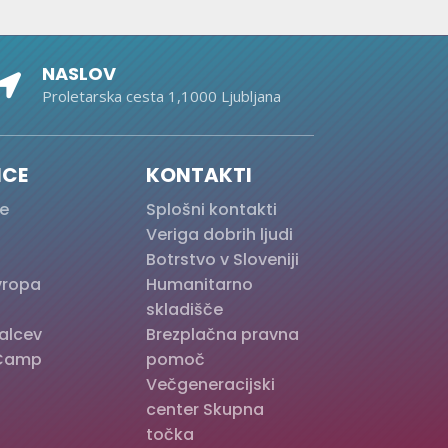
NASLOV

Proletarska cesta 1,1000 Ljubljana
ICE
KONTAKTI
e
Splošni kontakti
Veriga dobrih ljudi
Botrstvo v Sloveniji
Evropa
Humanitarno
skladišče
alcev
Brezplačna pravna
Camp
pomoč
Večgeneracijski
center Skupna
točka