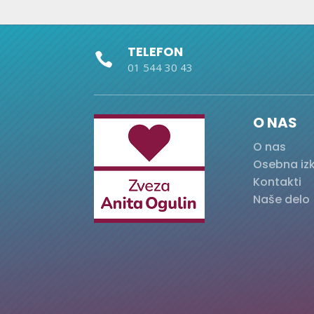
TELEFON

01 544 30 43
O NAS
O nas
Osebna iz
Kontakti
Naše delo