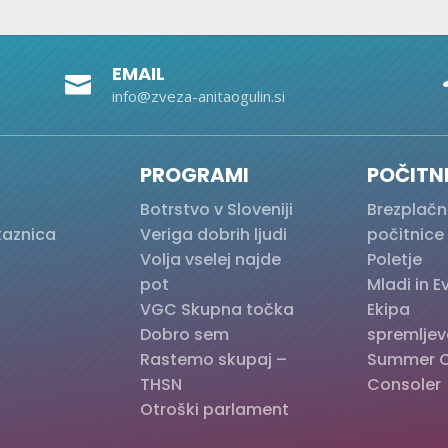
EMAIL

info@zveza-anitaogulin.si
PROGRAMI
POČITN
Botrstvo v Sloveniji
Brezplačn
kaznica
Veriga dobrih ljudi
počitnice
Volja vselej najde
Poletje
pot
Mladi in 
VGC Skupna točka
Ekipa
Dobro sem
spremljev
Rastemo skupaj –
Summer 
THSN
Consoler
Otroški parlament